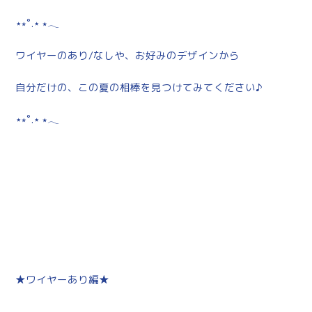
⋆⭒˚.⋆ ⭑𓂃
ワイヤーのあり/なしや、お好みのデザインから
自分だけの、この夏の相棒を見つけてみてください♪
⋆⭒˚.⋆ ⭑𓂃
★ワイヤーあり編★