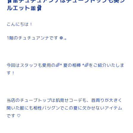
🩰🎀チュチュアンナはチューブトップも美シ
ルエット🎀🩰
こんにちは！
1階のチュチュアンナです ❁.｡
今回はスタッフも愛用の🌈* 夏の相棒 *🌈をご紹介いたしま
す！
当店のチューブトップは肌見せコーデも、首周りが大きく
開いた服にも相性バツグンでこの夏に欠かせないアイテム
です ♡