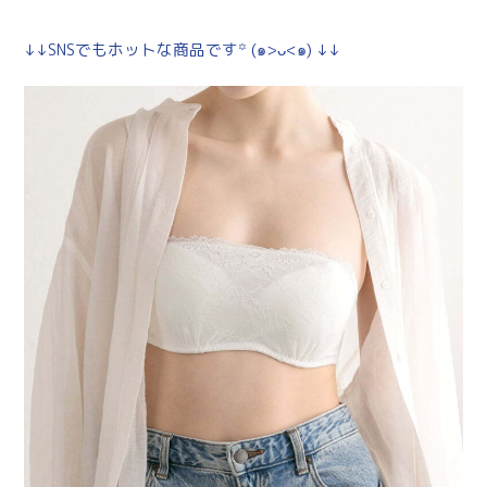
↓↓SNSでもホットな商品です꙳ (๑>ᴗ<๑) ↓↓