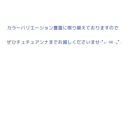
カラーバリエーション豊富に取り揃えておりますので
ぜひチュチュアンナまでお越しくださいませ⋅˚₊‧ ୨୧ ‧₊˚ ⋅