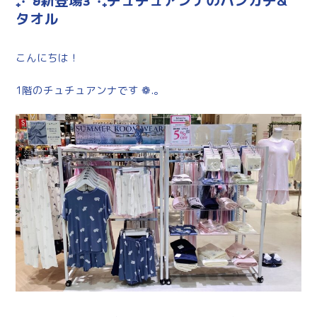
₊‧°𐐪新登場𐑂°‧₊チュチュアンナのハンカチ&
タオル
こんにちは！
1階のチュチュアンナです ❁.｡