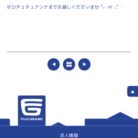
ぜひチュチュアンナまでお越しくださいませ⋅˚₊‧ ୨୧ ‧₊˚ ⋅
求人情報