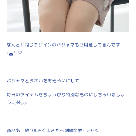
なんと‼︎同じデザインのパジャマもご用意してるんです
˖◛⁺˖♡
パジャマとタオルをおそろいにして
毎日のアイテムをちょっぴり特別なものにしちゃいましょ
う𓂃🧸𓈒 𓂂𓏸
商品名 綿100%くまさがら刺繍半袖Tシャツ