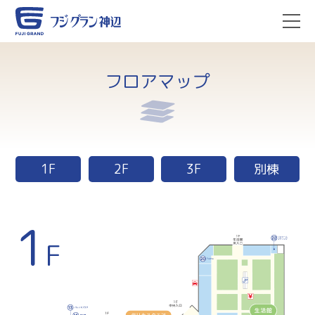
フロアマップ
1F
2F
3F
別棟
1
F