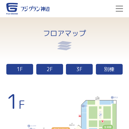
フロアマップ
1F
2F
3F
別棟
1
F